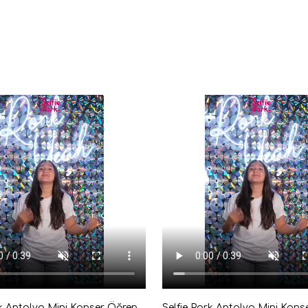
Selfie Park Antalya Mini Konser Öğrenci Giriş Bileti Dijital