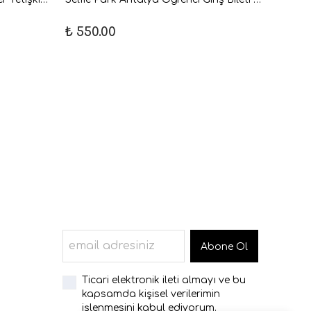
₺ 550.00
₺ 650
Abone Ol
Ticari elektronik ileti almayı ve bu
kapsamda kişisel verilerimin
işlenmesini kabul ediyorum.