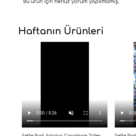
Bu ürün için henüz yorum yapılmamış.
Haftanın Ürünleri
Selfie Park Antalya Çanakkale Zaferi Sergisi Giriş Bileti Dijital