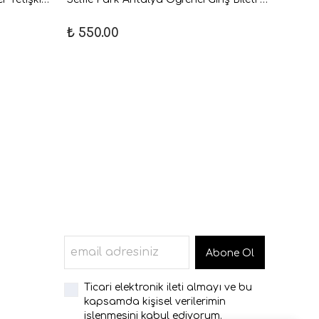
₺ 550.00
₺ 650
Abone Ol
Ticari elektronik ileti almayı ve bu
kapsamda kişisel verilerimin
işlenmesini kabul ediyorum.