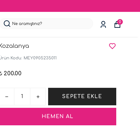
0
Kozalanya
Ürün Kodu
:
MEY0905235011
₺ 200.00
SEPETE EKLE
HEMEN AL