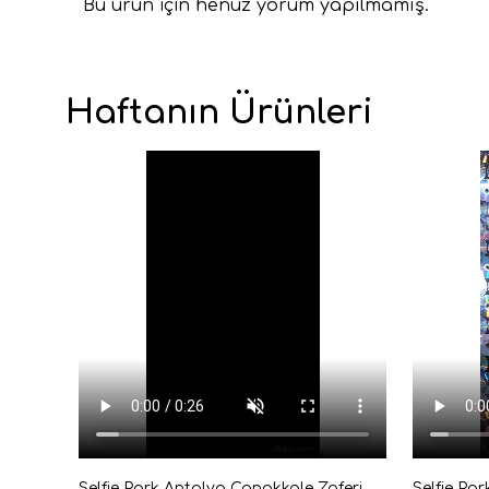
Bu ürün için henüz yorum yapılmamış.
Haftanın Ürünleri
Selfie Park Antalya Çanakkale Zaferi Sergisi Giriş Bileti Dijital