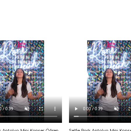
Selfie Park Antalya Mini Konser Öğrenci Giriş Bileti Dijital